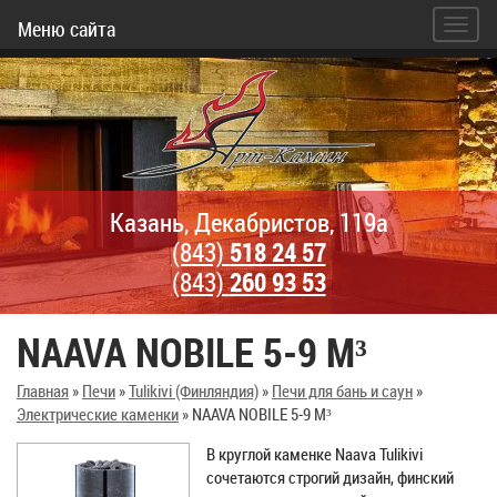
Меню сайта
Казань, Декабристов, 119а
(843)
518 24 57
(843)
260 93 53
NAAVA NOBILE 5-9 М³
Главная
»
Печи
»
Tulikivi (Финляндия)
»
Печи для бань и саун
»
Электрические каменки
»
NAAVA NOBILE 5-9 М³
В круглой каменке Naava Tulikivi
сочетаются строгий дизайн, финский