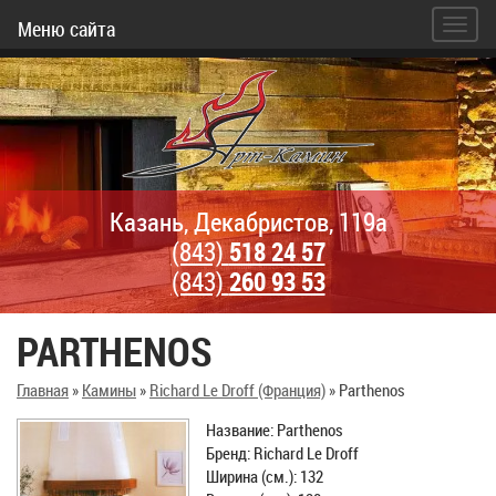
Меню сайта
Казань, Декабристов, 119а
(843)
518 24 57
(843)
260 93 53
PARTHENOS
Главная
»
Камины
»
Richard Le Droff (Франция)
»
Parthenos
Название: Parthenos
Бренд: Richard Le Droff
Ширина (см.): 132