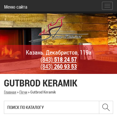
Меню сайта
Казань, Декабристов, 119а
(843)
518 24 57
(843)
260 93 53
GUTBROD KERAMIK
Главная
»
Печи
»
Gutbrod Keramik