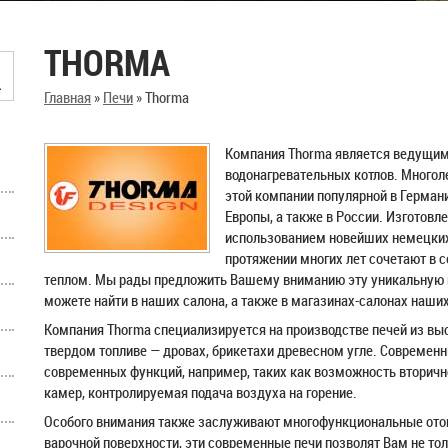
THORMA
Главная
»
Печи
»
Thorma
Компания Thorma является ведущим
водонагревательных котлов. Многол
этой компании популярной в Германи
Европы, а также в России. Изготовл
использованием новейших немецких
протяжении многих лет сочетают в с
теплом. Мы рады предложить Вашему вниманию эту уникальную п
можете найти в наших салона, а также в магазинах-салонах наших
Компания Thorma специализируется на производстве печей из вы
твердом топливе — дровах, брикетахи древесном угле. Совреме
современных функций, например, таких как возможность вторичн
камер, контролируемая подача воздуха на горение.
Особого внимания также заслуживают многофункциональные отоп
варочной поверхности, эти современные печи позволят Вам не тол