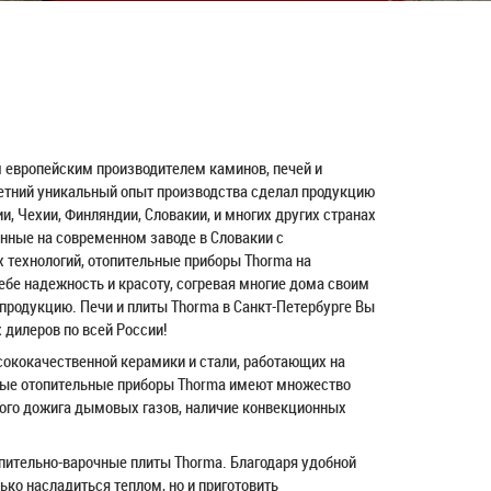
 европейским производителем каминов, печей и
етний уникальный опыт производства сделал продукцию
и, Чехии, Финляндии, Словакии, и многих других странах
енные на современном заводе в Словакии с
 технологий, отопительные приборы Thorma на
ебе надежность и красоту, согревая многие дома своим
родукцию. Печи и плиты Thorma в Санкт-Петербурге Вы
 дилеров по всей России!
сококачественной керамики и стали, работающих на
нные отопительные приборы Thorma имеют множество
ого дожига дымовых газов, наличие конвекционных
ительно-варочные плиты Thorma. Благодаря удобной
ько насладиться теплом, но и приготовить