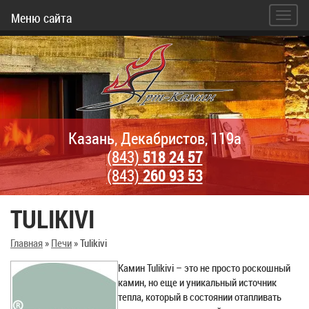
Меню сайта
Казань, Декабристов, 119а
(843)
518 24 57
(843)
260 93 53
TULIKIVI
Главная
»
Печи
»
Tulikivi
Камин Tulikivi – это не просто роскошный
камин, но еще и уникальный источник
тепла, который в состоянии отапливать