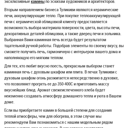
эксклюзивные
камины
по эскизам художников и архитекторов.
Вторым направлением бизнеса Туликиви являются керамические
печи, аккумулирующие тепло. При покупке теплоаккумулирующей
печи с керамической облицовкой клиенту предоставляется
возможность выбора материала поверхности, цвета, высоты печи,
декоративных деталей облицовки, а также дверец печи и зольника.
Выбранная Вами каминная печь всегда будет результатом
тщательной ручной работы. Подобрав элементы по своему вкусу, вы
сможете получить печь, гармоничную с интерьером вашего дома и
наполняющую его мягким теплом.
Для тех, кто любит вкусно поесть, прекрасным выбором станет
каминная печь с духовым шкафом или плита. В печах Туликиви с
духовым шкафом огонь разжигается непосредственно в духовке,
что позволяяет прогреть ее до 350-400С и приготовить массу
вкуснейших блюд. Аромат свежеиспеченного хлеба будет
неизменно создавать атмосферу домашнего тепла и уюта в Вашем
доме.
Если вы приобретаете камин в большей степени для создания
теплой атмосферы, чем для обогрева, в этом случае мы
рекомендуем Вам познакомиться с нашим модельным рядом