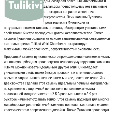
дом, создавая полезный микроклимат и
делая дом по-настоящему независимым
от погодных капризов и внешних
энергосистем. Печи-камины Туликиви
производятся в Финляндии из
натурального камня талькомагнезита, обладающим уникальными
свойствами быстро проводить и долго накапливать тепло. Также
камины Туликиви созданы на основе запатентованной, совершенной
системы горения Tulikivi Whirl Chamber, что гарантирует
максимальную безопасность, эффективность и экологичность.
Природный камень вулканического происхождения-талькомагнезит,
использующийся для производства теплоаккумулирующих каминов
Tulikivi, можно назвать идеальным другом огня. Он обладает
уникальными свойствами быстро проводить и в течение долгого
времени отдавать накопленное в нем мягкое, полезное тепло. Эти
два свойства сделали этот камень идеальным печным материалом:
по сравнению с кирпичной печью, печь из талькомагнезита
аналогичной мощности весит в 2.5-3 раза меньше и в 8-9 раз
быстрее начинает отдавать тепло. Этот камень подходит для многих
дизайнерских решений печей-каминов, позволяя создавать модели
классического и современного дизайна. Также Туликиви производит