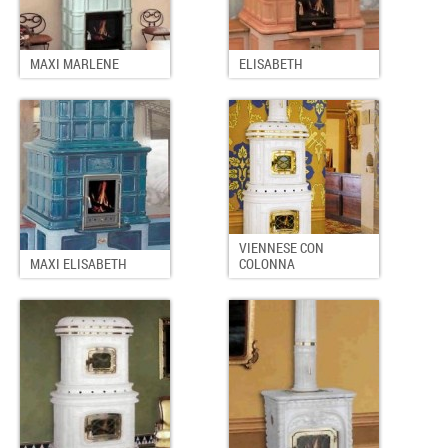
MAXI MARLENE
ELISABETH
VIENNESE CON
MAXI ELISABETH
COLONNA