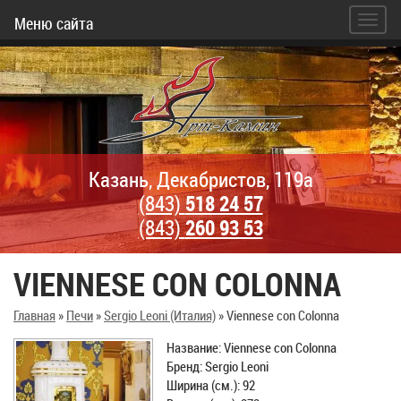
Меню сайта
Казань, Декабристов, 119а
(843)
518 24 57
(843)
260 93 53
VIENNESE CON COLONNA
Главная
»
Печи
»
Sergio Leoni (Италия)
»
Viennese con Colonna
Название: Viennese con Colonna
Бренд: Sergio Leoni
Ширина (см.): 92