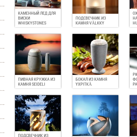
КАМЕННЫЙ ЛЕД ДЛЯ
О
ВИСКИ
ПОДСВЕЧНИК ИЗ
Н
WHISKYSTONES
КАМНЯ VÄLKKY
H
Р
ПИВНАЯ КРУЖКА ИЗ
БОКАЛ ИЗ КАМНЯ
Ф
КАМНЯ SEIDELI
YXPITKÄ
P
ПОДСВЕЧНИК ИЗ