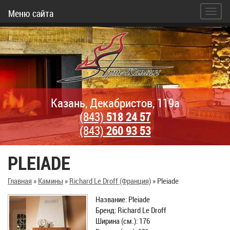
Меню сайта
Казань, Декабристов, 119а
(843)
518 24 57
(843)
260 93 53
PLEIADE
Главная
»
Камины
»
Richard Le Droff (Франция)
»
Pleiade
Название: Pleiade
Бренд: Richard Le Droff
Ширина (см.): 176