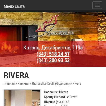
Меню сайта
Казань, Декабристов, 119а
(843)
518 24 57
(843)
260 93 53
RIVERA
Главная
»
Камины
»
Richard Le Droff (Франция)
»
Rivera
Название: Rivera
Бренд: Richard Le Droff
Ширина (см.): 142