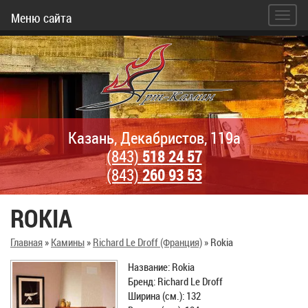
Меню сайта
Казань, Декабристов, 119а
(843)
518 24 57
(843)
260 93 53
ROKIA
Главная
»
Камины
»
Richard Le Droff (Франция)
»
Rokia
Название: Rokia
Бренд: Richard Le Droff
Ширина (см.): 132