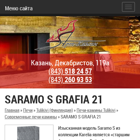
Меню сайта
Казань, Декабристов, 119а
(843)
518 24 57
(843)
260 93 53
SARAMO S GRAFIA 21
Главная
»
Печи
»
Tulikivi (Финляндия)
»
Печи-камины Tulikivi
»
Современные печи-камины
»
SARAMO S GRAFIA 21
Изысканная модель Saramo S из
коллекции Karelia является «старшим