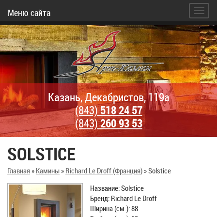
Меню сайта
Казань, Декабристов, 119а
(843)
518 24 57
(843)
260 93 53
SOLSTICE
Главная
»
Камины
»
Richard Le Droff (Франция)
»
Solstice
Название: Solstice
Бренд: Richard Le Droff
Ширина (см.): 88