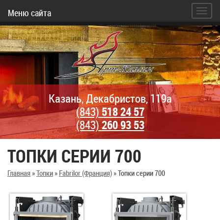
Меню сайта
Казань, Декабристов, 119а
(843)
518 24 57
(843)
260 93 53
ТОПКИ СЕРИИ 700
Главная
»
Топки
»
Fabrilor (Франция)
»
Топки серии 700