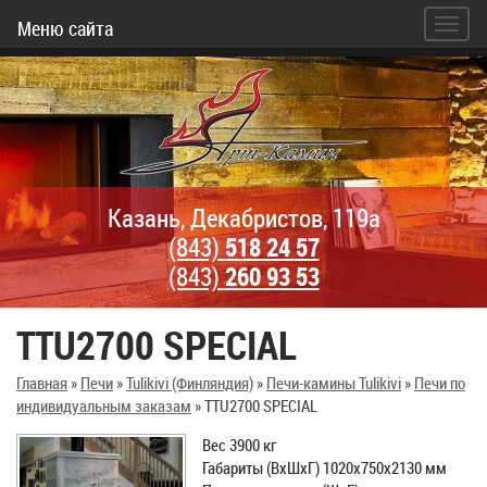
Меню сайта
Казань, Декабристов, 119а
(843)
518 24 57
(843)
260 93 53
TTU2700 SPECIAL
Главная
»
Печи
»
Tulikivi (Финляндия)
»
Печи-камины Tulikivi
»
Печи по
индивидуальным заказам
»
TTU2700 SPECIAL
Вес 3900 кг
Габариты (ВхШхГ) 1020x750x2130 мм