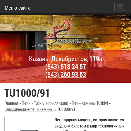
Меню сайта
Казань, Декабристов, 119а
(843)
518 24 57
(843)
260 93 53
TU1000/91
Главная
»
Печи
»
Tulikivi (Финляндия)
»
Печи-камины Tulikivi
»
Классические-печи камины
»
TU1000/91
Легендарная модель, которая является
входным билетом в мир технологичных