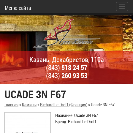
Меню сайта
Казань, Декабристов, 119а
(843)
518 24 57
(843)
260 93 53
UCADE 3N F67
Главная
»
Камины
»
Richard Le Droff (Франция)
»
Ucade 3N F67
Название: Ucade 3N F67
Бренд: Richard Le Droff